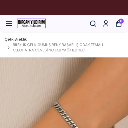
ESANS YAĞLAR SATILMIYOR !!! ÇELİK VE XUPİNG
TAKILARIN YANINDA HEDİYE EDİYORUZ.
0
Çelik Bileklik
BİLEKLİK ÇELİK GÜMÜŞ RENK BAŞARI İŞ ODAK TEMALI
CLEOPATRA CİLVESİ NOTALI YAĞ HEDİYELİ