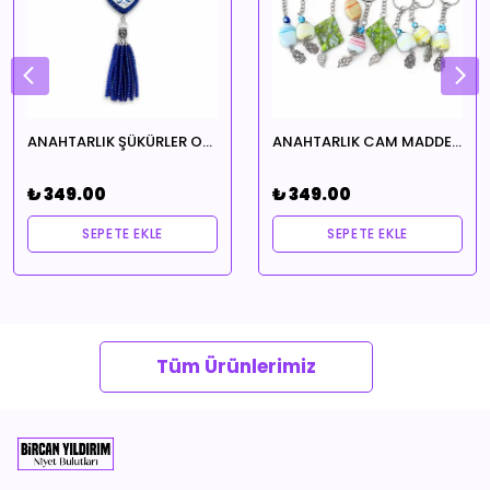
ANAHTARLIK ŞÜKÜRLER OLSUN
ANAHTARLIK CAM MADDE EVİMİN İÇİNDE HUZUR EKSİK OLMASIN TEMALI ŞANSINA HANGİSİ GELİRSE
₺ 349.00
₺ 349.00
SEPETE EKLE
SEPETE EKLE
Tüm Ürünlerimiz