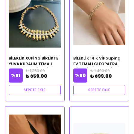
BİLEKLİK XUPİNG BİRLİKTE
BİLEKLİK 14 K VİP xuping
YUVA KURALIM TEMALI
EV TEMALI CLEOPATRA
CLEOPATRA CİLVESİ
CİLVESİ NOTALI YAĞ
₺ 1,350.00
₺ 1,400.00
%
51
%
50
NOTALI YAĞ HEDİYELİ
HEDİYELİ
₺ 659.00
₺ 699.00
SEPETE EKLE
SEPETE EKLE