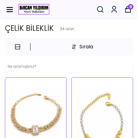
0
ÇELİK BİLEKLİK
34
ürün
Sırala