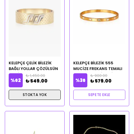
KELEPÇE ÇELİK BİLEZİK
KELEPÇE BİLEZİK 555
BAĞLI YOLLAR ÇÖZÜLSÜN
MUCİZE FREKANS TEMALI
MANİFEST Vanilya &
CLEOPATRA CİLVESİ
₺ 1,450.00
₺ 900.00
%
62
%
36
amber vip yağı hediye
NOTALI YAĞ HEDİYELİ
₺ 549.00
₺ 579.00
STOKTA YOK
SEPETE EKLE