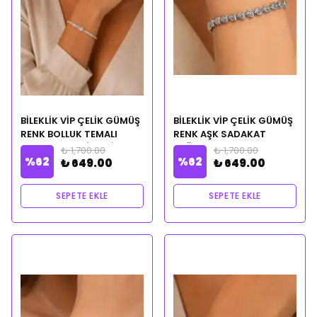
BİLEKLİK VİP ÇELİK GÜMÜŞ
BİLEKLİK VİP ÇELİK GÜMÜŞ
RENK BOLLUK TEMALI
RENK AŞK SADAKAT
CLEOPATRA CİLVESİ
BAĞLILIK TEMALI
₺ 1,700.00
₺ 1,700.00
%
62
%
62
NOTALI YAĞ HEDİYELİ
CLEOPATRA CİLVESİ
₺ 649.00
₺ 649.00
NOTALI YAĞ HEDİYELİ
SEPETE EKLE
SEPETE EKLE