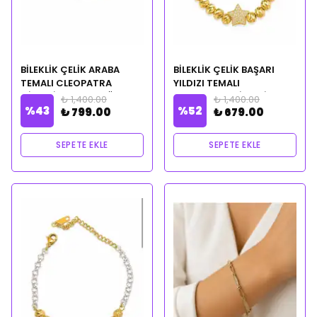
BİLEKLİK ÇELİK ARABA
BİLEKLİK ÇELİK BAŞARI
TEMALI CLEOPATRA
YILDIZI TEMALI
CİLVESİ NOTALI YAĞ
CLEOPATRA CİLVESİ
₺ 1,400.00
₺ 1,400.00
%
43
%
52
HEDİYELİ
NOTALI YAĞ HEDİYELİ
₺ 799.00
₺ 679.00
SEPETE EKLE
SEPETE EKLE