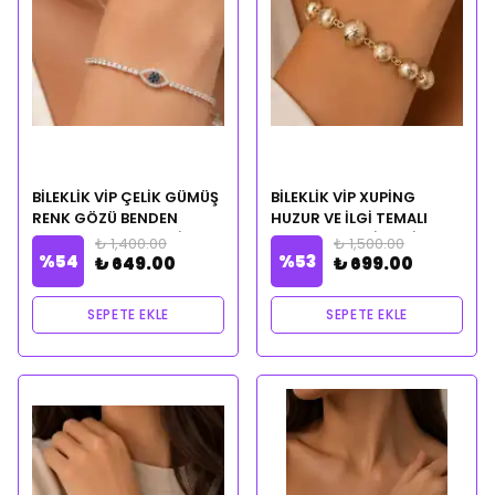
BİLEKLİK VİP ÇELİK GÜMÜŞ
BİLEKLİK VİP XUPİNG
RENK GÖZÜ BENDEN
HUZUR VE İLGİ TEMALI
BAŞKASINI GÖRMESİN
CLEOPATRA CİLVESİ
₺ 1,400.00
₺ 1,500.00
%
54
%
53
TEMALI CLEOPATRA
NOTALI YAĞ HEDİYELİ
₺ 649.00
₺ 699.00
CİLVESİ NOTALI YAĞ
HEDİYELİ
SEPETE EKLE
SEPETE EKLE