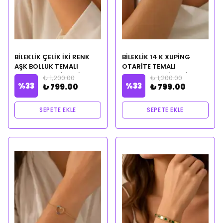
BİLEKLİK ÇELİK İKİ RENK
BİLEKLİK 14 K XUPİNG
AŞK BOLLUK TEMALI
OTARİTE TEMALI
CLEOPATRA CİLVESİ
CLEOPATRA CİLVESİ
₺ 1,200.00
₺ 1,200.00
%
33
%
33
NOTALI YAĞ HEDİYELİ
NOTALI YAĞ HEDİYELİ
₺ 799.00
₺ 799.00
SEPETE EKLE
SEPETE EKLE