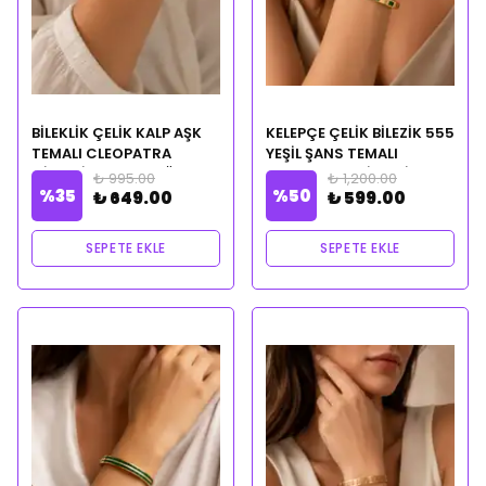
BİLEKLİK ÇELİK KALP AŞK
KELEPÇE ÇELİK BİLEZİK 555
TEMALI CLEOPATRA
YEŞİL ŞANS TEMALI
CİLVESİ NOTALI YAĞ
CLEOPATRA CİLVESİ
₺ 995.00
₺ 1,200.00
%
35
%
50
HEDİYELİ
NOTALI YAĞ HEDİYELİ
₺ 649.00
₺ 599.00
SEPETE EKLE
SEPETE EKLE