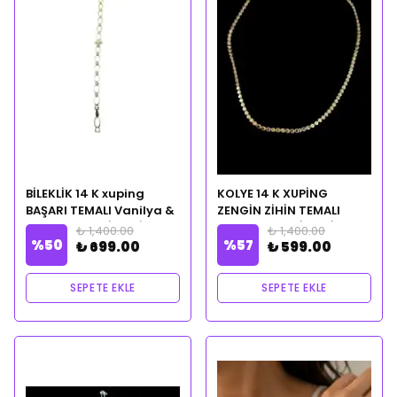
BİLEKLİK 14 K xuping
KOLYE 14 K XUPİNG
BAŞARI TEMALI Vanilya &
ZENGİN ZİHİN TEMALI
CLEOPATRA CİLVESİ
CLEOPATRA CİLVESİ
₺ 1,400.00
₺ 1,400.00
%
50
%
57
NOTALI YAĞ HEDİYELİ
NOTALI YAĞ HEDİYELİ
₺ 699.00
₺ 599.00
SEPETE EKLE
SEPETE EKLE