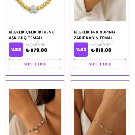
BİLEKLİK ÇELİK İKİ RENK
BİLEKLİK 14 K XUPİNG
AŞK GÜÇ TEMALI
ZARİF KADIN TEMALI
CLEOPATRA CİLVESİ
CLEOPATRA CİLVESİ
₺ 1,400.00
₺ 1,400.00
%
52
%
42
NOTALI YAĞ HEDİYELİ
NOTALI YAĞ HEDİYELİ
₺ 679.00
₺ 819.00
SEPETE EKLE
SEPETE EKLE