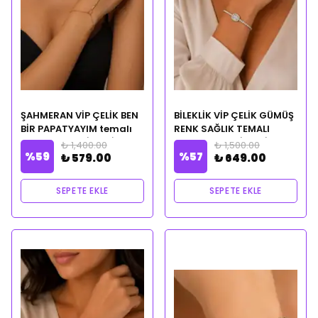
ŞAHMERAN VİP ÇELİK BEN
BİLEKLİK VİP ÇELİK GÜMÜŞ
BİR PAPATYAYIM temalı
RENK SAĞLIK TEMALI
CLEOPATRA CİLVESİ
CLEOPATRA CİLVESİ
₺ 1,400.00
₺ 1,500.00
%
59
%
57
NOTALI YAĞ HEDİYELİ
NOTALI YAĞ HEDİYELİ
₺ 579.00
₺ 649.00
SEPETE EKLE
SEPETE EKLE