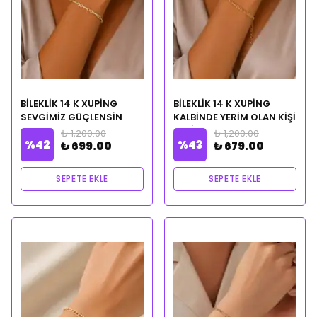
BİLEKLİK 14 K XUPİNG
BİLEKLİK 14 K XUPİNG
SEVGİMİZ GÜÇLENSİN
KALBİNDE YERİM OLAN KİŞİ
TEMALI CLEOPATRA
BENİ BULSUN TEMALI
₺ 1,200.00
₺ 1,200.00
%
42
%
43
CİLVESİ NOTALI YAĞ
CLEOPATRA CİLVESİ
₺ 699.00
₺ 679.00
HEDİYELİ
NOTALI YAĞ HEDİYELİ
SEPETE EKLE
SEPETE EKLE