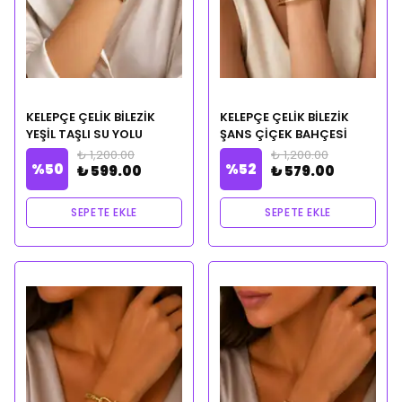
KELEPÇE ÇELİK BİLEZİK
KELEPÇE ÇELİK BİLEZİK
YEŞİL TAŞLI SU YOLU
ŞANS ÇİÇEK BAHÇESİ
TEMALI CLEOPATRA
TEMALI CLEOPATRA
₺ 1,200.00
₺ 1,200.00
%
50
%
52
CİLVESİ NOTALI YAĞ
CİLVESİ NOTALI YAĞ
₺ 599.00
₺ 579.00
HEDİYELİ
HEDİYELİ
SEPETE EKLE
SEPETE EKLE