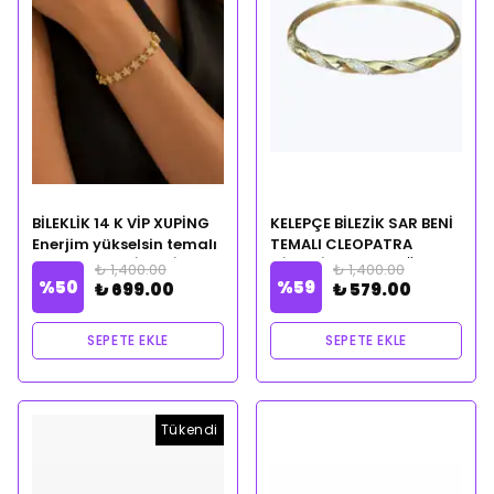
BİLEKLİK 14 K VİP XUPİNG
KELEPÇE BİLEZİK SAR BENİ
Enerjim yükselsin temalı
TEMALI CLEOPATRA
CLEOPATRA CİLVESİ
CİLVESİ NOTALI YAĞ
₺ 1,400.00
₺ 1,400.00
%
50
%
59
NOTALI YAĞ HEDİYELİ
HEDİYELİ
₺ 699.00
₺ 579.00
SEPETE EKLE
SEPETE EKLE
Tükendi