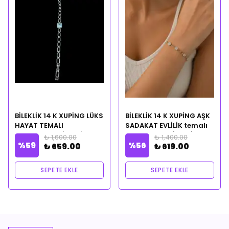
BİLEKLİK 14 K XUPİNG LÜKS
BİLEKLİK 14 K XUPİNG AŞK
HAYAT TEMALI
SADAKAT EVLİLİK temalı
CLEOPATRA CİLVESİ
CLEOPATRA CİLVESİ
₺ 1,600.00
₺ 1,400.00
%
59
%
56
NOTALI YAĞ HEDİYELİ
NOTALI YAĞ HEDİYELİ
₺ 659.00
₺ 619.00
SEPETE EKLE
SEPETE EKLE