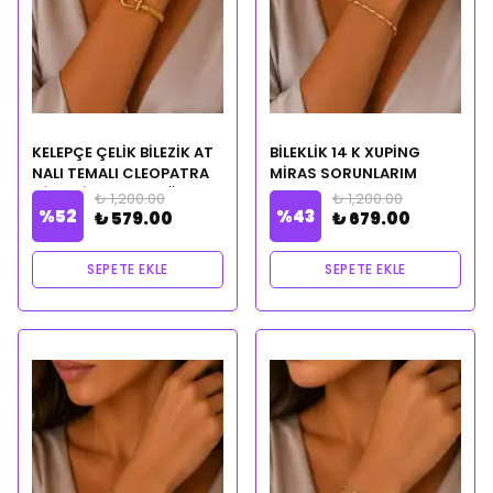
KELEPÇE ÇELİK BİLEZİK AT
BİLEKLİK 14 K XUPİNG
NALI TEMALI CLEOPATRA
MİRAS SORUNLARIM
CİLVESİ NOTALI YAĞ
ÇÖZÜLSÜN temalı
₺ 1,200.00
₺ 1,200.00
%
52
%
43
HEDİYELİ
CLEOPATRA CİLVESİ
₺ 579.00
₺ 679.00
NOTALI YAĞ HEDİYELİ
SEPETE EKLE
SEPETE EKLE