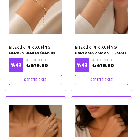
BİLEKLİK 14 K XUPİNG
BİLEKLİK 14 K XUPİNG
HERKES BENİ BEĞENSİN
PARLAMA ZAMANI TEMALI
MANİFESTLİ CLEOPATRA
CLEOPATRA CİLVESİ
₺ 1,200.00
₺ 1,200.00
%
43
%
43
CİLVESİ NOTALI YAĞ
NOTALI YAĞ HEDİYELİ
₺ 679.00
₺ 679.00
HEDİYELİ
SEPETE EKLE
SEPETE EKLE