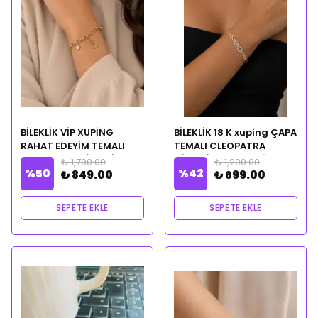
BİLEKLİK VİP XUPİNG
BİLEKLİK 18 K xuping ÇAPA
RAHAT EDEYİM TEMALI
TEMALI CLEOPATRA
CLEOPATRA CİLVESİ
CİLVESİ NOTALI YAĞ
₺ 1,700.00
₺ 1,200.00
%
50
%
42
NOTALI YAĞ HEDİYELİ
HEDİYELİ
₺ 849.00
₺ 699.00
SEPETE EKLE
SEPETE EKLE