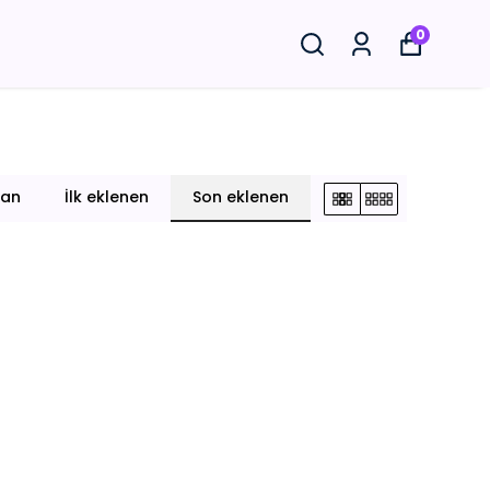
0
lan
İlk eklenen
Son eklenen