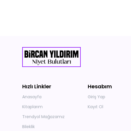
Hızlı Linkler
Hesabım
Anasayfa
Giriş Yap
Kitaplarım
Kayıt Ol
Trendyol Mağazamız
Bileklik