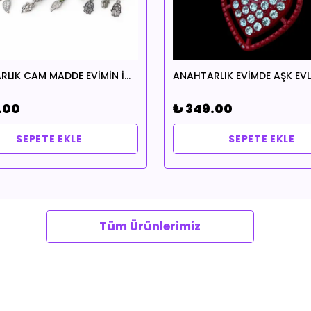
ANAHTARLIK CAM MADDE EVİMİN İÇİNDE HUZUR EKSİK OLMASIN TEMALI ŞANSINA HANGİSİ GELİRSE
.00
₺ 349.00
SEPETE EKLE
SEPETE EKLE
Tüm Ürünlerimiz