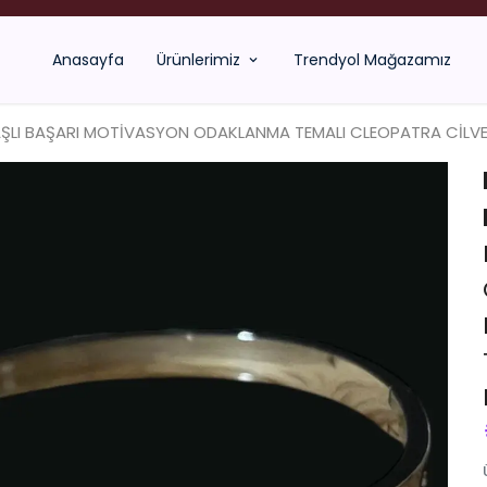
 YAĞLAR SATILMIYOR !!! ÇELİK VE XUPİNG TAKILARIN YANINDA HEDİYE EDİ
Anasayfa
Ürünlerimiz
Trendyol Mağazamız
ŞLI BAŞARI MOTİVASYON ODAKLANMA TEMALI CLEOPATRA CİLVES