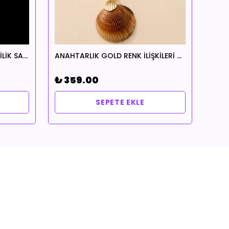
ANAHTARLIK EVİMDE AŞK EVLİLİK SADAKAT HUZUR TEMALI
ANAHTARLIK GOLD RENK İLİŞKİLERİ DÜZELTME TEMALI
₺ 359.00
₺ 3
SEPETE EKLE