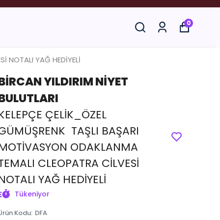
YORUZ.
0
İ NOTALI YAĞ HEDİYELİ
BİRCAN YILDIRIM NİYET
BULUTLARI
KELEPÇE ÇELİK_ÖZEL
GÜMÜŞRENK TAŞLI BAŞARI
MOTİVASYON ODAKLANMA
TEMALI CLEOPATRA CİLVESİ
NOTALI YAĞ HEDİYELİ
Tükeniyor
Ürün Kodu
:
DFA