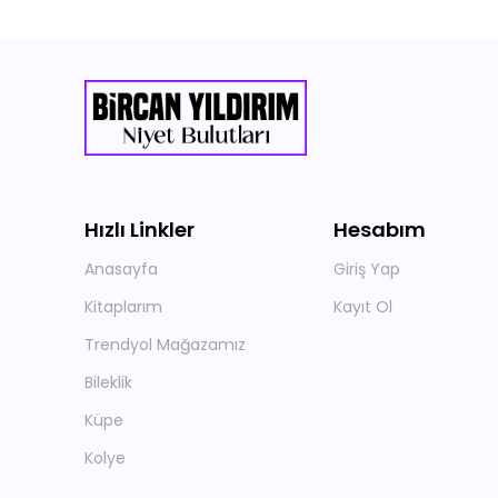
Hızlı Linkler
Hesabım
Anasayfa
Giriş Yap
Kitaplarım
Kayıt Ol
Trendyol Mağazamız
Bileklik
Küpe
Kolye