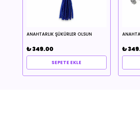
BİLEKLİK 14 K xuping BAŞARI TEMALI Vanilya & CLEOPATRA CİLVESİ NOTALI YAĞ HEDİYELİ
ANAHTARLIK ŞÜKÜRLER OLSUN
₺ 349.00
₺ 349
SEPETE EKLE