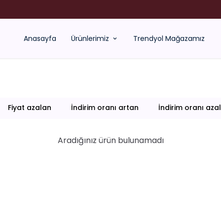
 YAĞLAR SATILMIYOR !!! ÇELİK VE XUPİNG TAKILARIN YANINDA HEDİYE EDİ
Anasayfa
Ürünlerimiz
Trendyol Mağazamız
Fiyat azalan
İndirim oranı artan
İndirim oranı aza
Aradığınız ürün bulunamadı