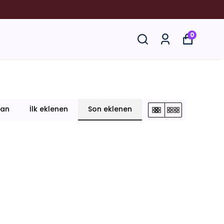
YORUZ.
0
lan
İlk eklenen
Son eklenen