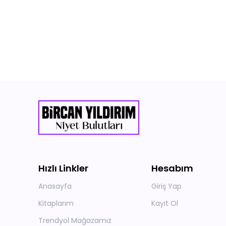
Hızlı Linkler
Hesabım
Anasayfa
Giriş Yap
Kitaplarım
Kayıt Ol
Trendyol Mağazamız