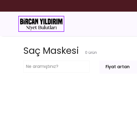
ESANS
Saç Maskesi
0
ürün
Fiyat artan