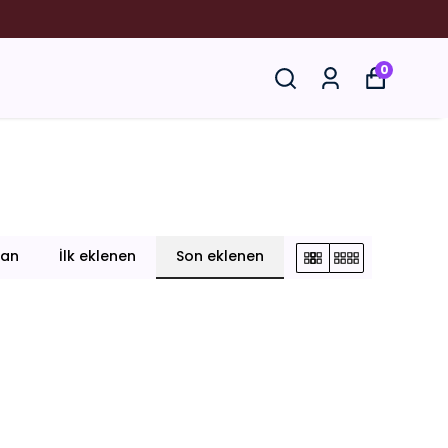
YORUZ.
0
lan
İlk eklenen
Son eklenen