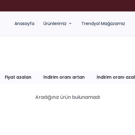
 YAĞLAR SATILMIYOR !!! ÇELİK VE XUPİNG TAKILARIN YANINDA HEDİYE EDİ
Anasayfa
Ürünlerimiz
Trendyol Mağazamız
Fiyat azalan
İndirim oranı artan
İndirim oranı aza
Aradığınız ürün bulunamadı