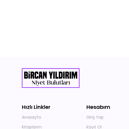
Hızlı Linkler
Hesabım
Anasayfa
Giriş Yap
Kitaplarım
Kayıt Ol