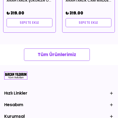
ANAHTARLIK ŞÜKÜRLER OLSUN
ANAHTARLIK CAM MADDE EVİMİN İÇİNDE HUZUR EKSİK OLMASIN TEMALI ŞANSINA HANGİSİ GELİRSE
₺ 319.00
₺ 319.00
SEPETE EKLE
SEPETE EKLE
Tüm Ürünlerimiz
Hızlı Linkler
Hesabım
Kurumsal