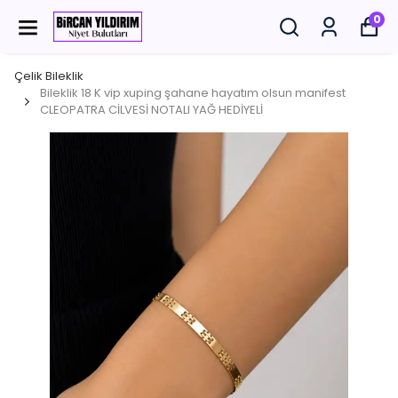
0
Çelik Bileklik
Bileklik 18 K vip xuping şahane hayatım olsun manifest
CLEOPATRA CİLVESİ NOTALI YAĞ HEDİYELİ