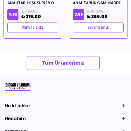
ANAHTARLIK ŞÜKÜRLER OLSUN
ANAHTARLIK CAM MADDE EVİMİN İÇİNDE HUZUR EKSİK OLMASIN TEMALI ŞANSINA HANGİSİ GELİRSE
₺ 799.00
₺ 900.00
%
60
%
59
₺ 319.00
₺ 369.00
SEPETE EKLE
SEPETE EKLE
Tüm Ürünlerimiz
Hızlı Linkler
Hesabım