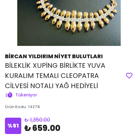
BİRCAN YILDIRIM NİYET BULUTLARI
BİLEKLİK XUPİNG BİRLİKTE YUVA
KURALIM TEMALI CLEOPATRA
CİLVESİ NOTALI YAĞ HEDİYELİ
Tükeniyor
Ürün Kodu
:
14278
₺ 1,350.00
%
51
₺ 659.00