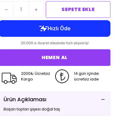
SEPETE EKLE
HEMEN AL
2000₺ Ücretsiz
14 gün içinde
Kargo
ücretsiz iade
Ürün Açıklaması
Başarı topları şişesi doğal taş