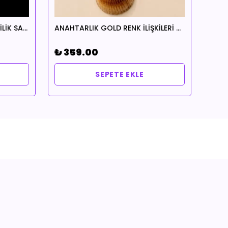
ANAHTARLIK EVİMDE AŞK EVLİLİK SADAKAT HUZUR TEMALI
ANAHTARLIK GOLD RENK İLİŞKİLERİ DÜZELTME TEMALI
₺ 359.00
₺ 3
SEPETE EKLE