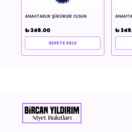
BİLEKLİK 14 K xuping BAŞARI TEMALI Vanilya & CLEOPATRA CİLVESİ NOTALI YAĞ HEDİYELİ
ANAHTARLIK ŞÜKÜRLER OLSUN
₺ 349.00
₺ 349
SEPETE EKLE