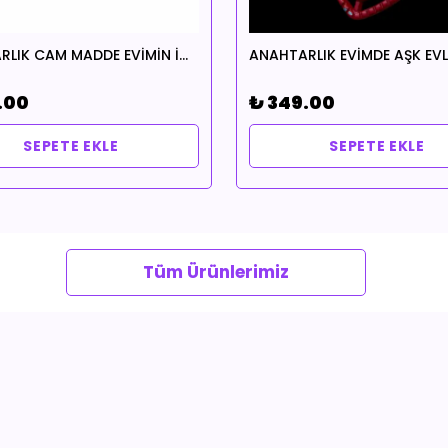
ANAHTARLIK CAM MADDE EVİMİN İÇİNDE HUZUR EKSİK OLMASIN TEMALI ŞANSINA HANGİSİ GELİRSE
.00
₺ 349.00
SEPETE EKLE
SEPETE EKLE
Tüm Ürünlerimiz