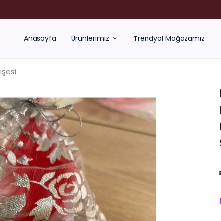
 YAĞLAR SATILMIYOR !!! ÇELİK VE XUPİNG TAKILARIN YANINDA HEDİYE EDİ
Anasayfa
Ürünlerimiz
Trendyol Mağazamız
işesi