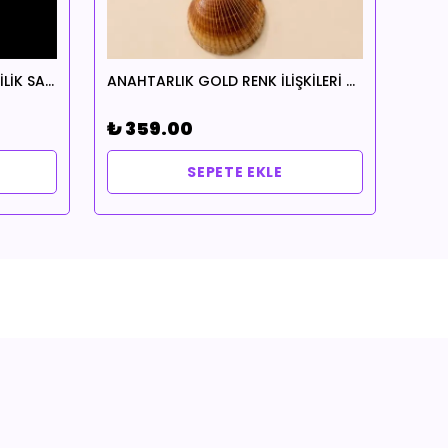
ANAHTARLIK EVİMDE AŞK EVLİLİK SADAKAT HUZUR TEMALI
ANAHTARLIK GOLD RENK İLİŞKİLERİ DÜZELTME TEMALI
₺ 359.00
₺ 3
SEPETE EKLE