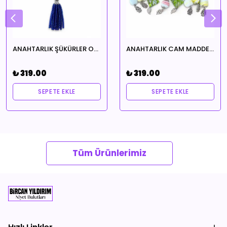
ANAHTARLIK ŞÜKÜRLER OLSUN
ANAHTARLIK CAM MADDE EVİMİN İÇİNDE HUZUR EKSİK OLMASIN TEMALI ŞANSINA HANGİSİ GELİRSE
₺ 319.00
₺ 319.00
SEPETE EKLE
SEPETE EKLE
Tüm Ürünlerimiz