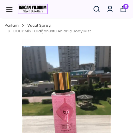
0
Parfüm
Vücut Spreyi
BODY MİST Olağanüstü Anlar Iç Body Mist